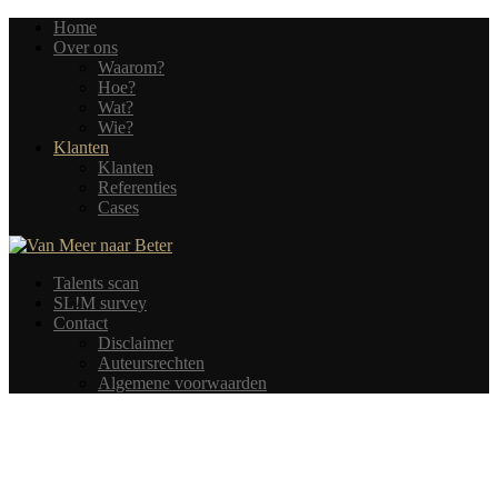
Home
Over ons
Waarom?
Hoe?
Wat?
Wie?
Klanten
Klanten
Referenties
Cases
Talents scan
SL!M survey
Contact
Disclaimer
Auteursrechten
Algemene voorwaarden